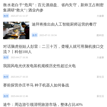
衡水老白干“危局”：百元酒崩盘、省内失守，新帅王占刚密
集调研“救火” | 酒业内参
推荐
2025-07-15 11:37
大健康
迪拜将推出由人工智能厨师运营的餐厅
推荐
2025-07-11 10:34
酷科技
对话脑虎创始人彭雷：二三十万，聋哑人就可用脑机接口交
流？丨科创100人
推荐
2025-04-27 10:36
大健康
我国风电光伏发电装机规模历史性超过火电
推荐
2025-04-27 10:33
新生活
赛前探营亦庄半马 种子机器人如何备战
推荐
2025-04-18 12:46
新生活
途牛：周边游引领清明旅游市场，整体占比40%