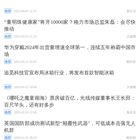
推荐
2025-04-07 12:15
新生活
“董明珠健康家”将开10000家？格力市场总监朱磊：会尽快
推动
推荐
2025-03-13 11:23
大健康
华为穿戴2024年出货量增速全球第一，连续五年称霸中国市
场
推荐
2025-03-12 10:45
酷科技
追觅科技官宣布局冰箱行业，将发布首款智能冰箱
推荐
2025-03-12 10:44
大健康
《哪吒之魔童闹海》票房破百亿，光线传媒董事长王长田：
百尺竿头，还有好多步
推荐
2025-02-14 12:09
新生活
英国国防部成功测试新型“颠覆性武器”，可低成本击落无人
机群
推荐
2024-12-25 09:24
酷科技