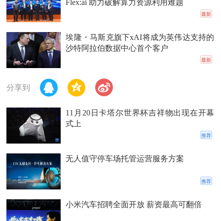
Flex:ai 助力破解算力资源利用难题
最新
埃隆・马斯克旗下xAI将成为英伟达支持的
沙特阿拉伯数据中心首个客户
最新
分享到
11月20日卡塔尔世界杯吉祥物出现在开幕
式上
推荐
无人值守停车场托管运营服务方案
推荐
小米汽车招聘全面开放 薪资最高可翻倍