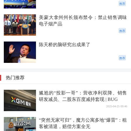
推荐
美蒙大拿州州长颁布禁令：禁止销售调味
电子烟产品
推荐
陈天桥的脑研究出成果了
推荐
热门推荐
尴尬的“投影一哥”：营收净利双降、销售
研发减员、二股东百度减持套现 | BUG
2025-04-25 09:46
“突然无家可归”，魔方公寓多地“爆雷”：租
客被清退，赔偿方案全无