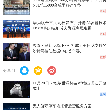
N8L第15000台成里程碑车型
最新
华为联合三大高校发布并开源AI容器技术
Flex:ai 助力破解算力资源利用难题
最新
埃隆・马斯克旗下xAI将成为英伟达支持的
沙特阿拉伯数据中心首个客户
最新
分享到
11月20日卡塔尔世界杯吉祥物出现在开幕
式上
推荐
无人值守停车场托管运营服务方案