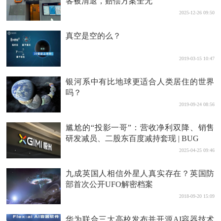
客被清退，赔偿方案全无
2025-12-26 09:50
真空是空的么？
2019-03-15 10:47
银河系中有比地球更适合人类居住的世界
吗？
2019-09-24 08:56
尴尬的“投影一哥”：营收净利双降、销售
研发减员、二股东百度减持套现 | BUG
2025-04-25 09:46
九成英国人相信外星人真实存在？英国防
部首次公开UFO解密档案
2018-09-20 15:09
华为联合三大高校发布并开源AI容器技术