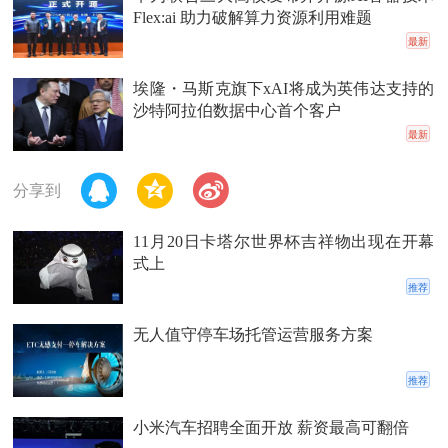
Flex:ai 助力破解算力资源利用难题
最新
埃隆・马斯克旗下xAI将成为英伟达支持的
沙特阿拉伯数据中心首个客户
最新
分享到
11月20日卡塔尔世界杯吉祥物出现在开幕
式上
推荐
无人值守停车场托管运营服务方案
推荐
小米汽车招聘全面开放 薪资最高可翻倍