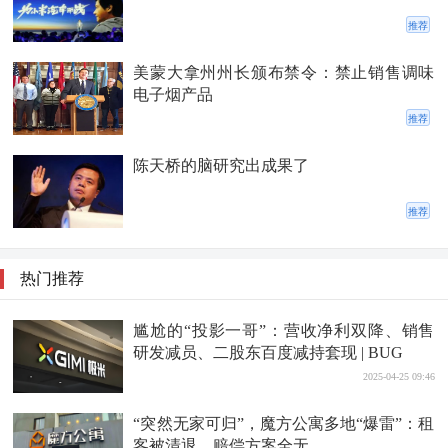
推荐
美蒙大拿州州长颁布禁令：禁止销售调味
电子烟产品
推荐
陈天桥的脑研究出成果了
推荐
热门推荐
尴尬的“投影一哥”：营收净利双降、销售
研发减员、二股东百度减持套现 | BUG
2025-04-25 09:46
“突然无家可归”，魔方公寓多地“爆雷”：租
客被清退，赔偿方案全无