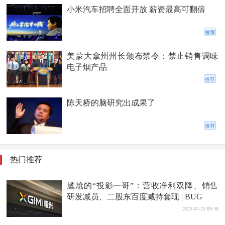
小米汽车招聘全面开放 薪资最高可翻倍
推荐
美蒙大拿州州长颁布禁令：禁止销售调味
电子烟产品
推荐
陈天桥的脑研究出成果了
推荐
热门推荐
尴尬的“投影一哥”：营收净利双降、销售
研发减员、二股东百度减持套现 | BUG
2025-04-25 09:46