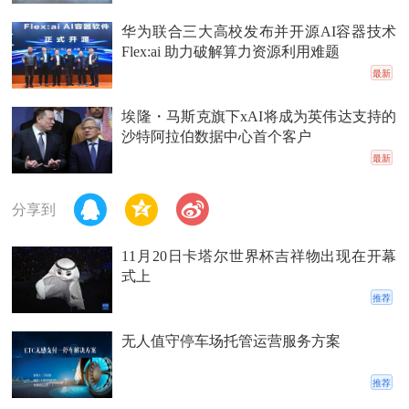
华为联合三大高校发布并开源AI容器技术
Flex:ai 助力破解算力资源利用难题
最新
埃隆・马斯克旗下xAI将成为英伟达支持的
沙特阿拉伯数据中心首个客户
最新
分享到
11月20日卡塔尔世界杯吉祥物出现在开幕
式上
推荐
无人值守停车场托管运营服务方案
推荐